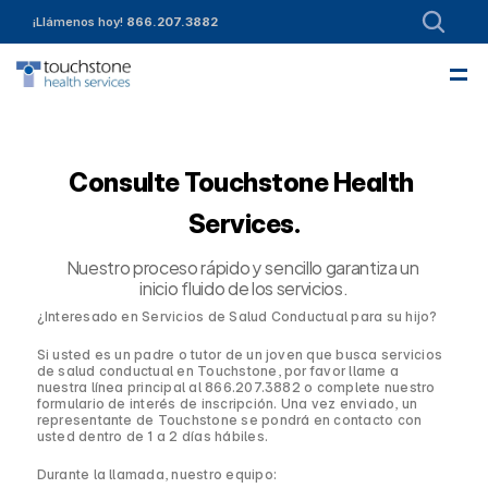
¡Llámenos hoy! 
866.207.3882
—
Acerca de
Liderazgo
Colaboraciones
Ingreso
Servicios
Referencias
Empleo
Contáctenos
Financiamiento y Recursos para Miembros
¡Inscríbete hoy!
Community Engagement
Consulte Touchstone Health 
Services.
Nuestro proceso rápido y sencillo garantiza un 
inicio fluido de los servicios.
¿Interesado en Servicios de Salud Conductual para su hijo?
Si usted es un padre o tutor de un joven que busca servicios 
de salud conductual en Touchstone, por favor llame a 
nuestra línea principal al 866.207.3882 o complete nuestro 
formulario de interés de inscripción. Una vez enviado, un 
representante de Touchstone se pondrá en contacto con 
usted dentro de 1 a 2 días hábiles.
Durante la llamada, nuestro equipo: