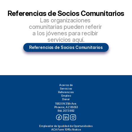
Referencias de Socios Comunitarios
Las organizaciones 
comunitarias pueden referir 
a los jóvenes para recibir 
servicios aquí.
Referencias de Socios Comunitarios
Acerca de
Servicios
Referencias
Empleo
Donar
15820 N 35th Ave.
Phoenix, AZ 85053
866.207.3882
Empleador de Igualdad de Oportunidades
ACA Form 1095c Notice