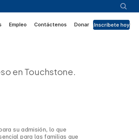
s
Empleo
Contáctenos
Donar
¡Inscríbete hoy!
reso en Touchstone.
para su admisión, lo que
ncial para las familias que