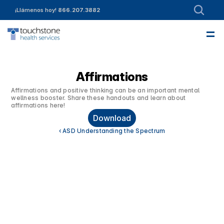
¡Llámenos hoy! 
866.207.3882
—
Acerca de
Liderazgo
Colaboraciones
Ingreso
Servicios
Referencias
Empleo
Contáctenos
Financiamiento y Recursos para Miembros
¡Inscríbete hoy!
Community Engagement
Affirmations
Affirmations and positive thinking can be an important mental 
wellness booster. Share these handouts and learn about 
affirmations here!
Download
‹ ASD Understanding the Spectrum