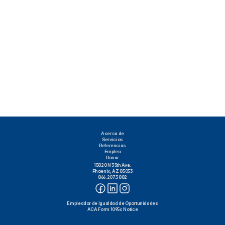
Acerca de
Servicios
Referencias
Empleo
Donar
15820 N 35th Ave.
Phoenix, AZ 85053
866.207.3882
Empleador de Igualdad de Oportunidades
ACA Form 1095c Notice